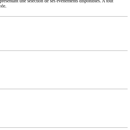
 présentant une sélection de ses évènements disponibles. A tout
yée.