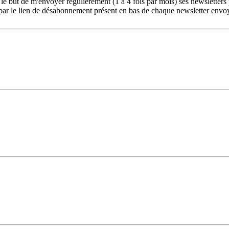
le but de m'envoyer régulièrement (1 à 4 fois par mois) ses newsletters
ar le lien de désabonnement présent en bas de chaque newsletter envo