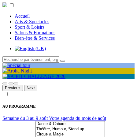
Accueil
Arts & Spectacles
Sport & Loisirs
Salons & Formations
Bien-être & Services
Previous
Next
AU PROGRAMME
Semaine du 3 au 9 août
Votre agenda du mois de août